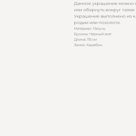
Данное украшение можно н
или обернуть вокруг талии 
Украшение выполнено из к
родии или позолоте.
Материал: Латунь
Бусины: Черный агат
Длина: 115 см
Замок: Карабин