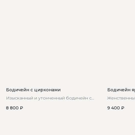
Бодичейн с цирконами
Бодичейн я
Изысканный и утонченный бодичейн с
Женственный
красивой вставкой из циркон
кристаллами
8 800
₽
9 400
₽
частью ваше