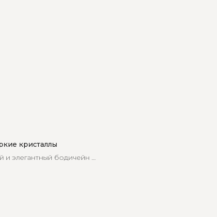
ркие кристаллы
 и элегантный бодичейн с
 станет незаменимой
го гардероба