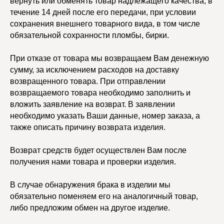
вернуть или обменять товар надлежащего качества, в
течение 14 дней после его передачи, при условии
сохранения внешнего товарного вида, в том числе
обязательной сохранности пломбы, бирки.
При отказе от товара мы возвращаем Вам денежную
сумму, за исключением расходов на доставку
возвращенного товара. При отправлении
возвращаемого товара необходимо заполнить и
вложить заявление на возврат. В заявлении
УЧАСТВУЙТЕ В НАШЕЙ
СИСТЕМЕ ЛОЯЛЬНОСТИ
необходимо указать Ваши данные, номер заказа, а
также описать причину возврата изделия.
Регистрация
Возврат средств будет осуществлен Вам после
получения нами товара и проверки изделия.
КАТАЛОГ
УСЛУГИ
Бодичейны
Стилист на связи
В случае обнаружения брака в изделии мы
Браслеты
Изделия на заказ
Каффы
обязательно поменяем его на аналогичный товар,
Колье
либо предложим обмен на другое изделие.
ПОКУПАТЕЛЯМ
Кольца
Договор оферты
Ремни