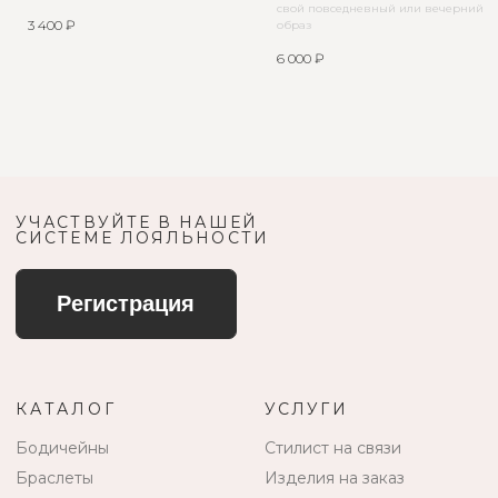
свой повседневный или вечерний
3 400
₽
образ
6 000
₽