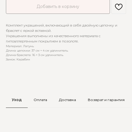
Добавить в корзину
Комплект украшений, включающий в себя двойную цепочку и
браслет с яркой вставкой.
Украшения выполнены из качественного материала с
гипоаллергенным покрытием в позолоте.
Материал: Латунь
Длина цепочки: 37 см + 4 см удлинитель
Длина браслета: 16 + 3 см удлинитель
Замок: Карабин
Уход
Оплата
Доставка
Возврат и гарантия