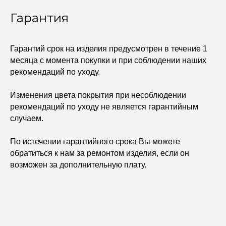
Политика
Серьги
конфиденциальности
Гарантия
Доставка и оплата
Трансформеры
Возврат и гарантия
Чокеры
Магазины
Гарантий срок на изделия предусмотрен в течение 1
В ПОДАРОК
месяца с момента покупки и при соблюдении наших
Сертификаты
рекомендаций по уходу.
Упаковка
Сеты
Изменения цвета покрытия при несоблюдении
рекомендаций по уходу не является гарантийным
edalinjewelry@gmail.com
Не бриллианты, потому
случаем.
что по любви
+7 (965) 622-73-33
По истечении гарантийного срока Вы можете
обратиться к нам за ремонтом изделия, если он
возможен за дополнительную плату.
© 2021-2025 Edalinjewelry. Все права защищены.