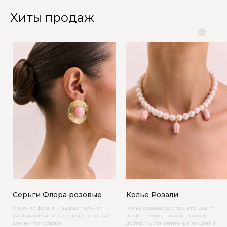
Хиты продаж
Серьги Флора розовые
Колье Розали
Крупная форма и выразительная
Колье создано для тех, кто ценит
фактура делают эти серьги главным
женственность и ищет способ
элементом образа
добавить романтичный акцент в