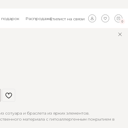
 подарок
Распродажа
Стилист на связи
0
з сотуара и браслета из ярких элементов.
ественного материала с гипоаллергенным покрытием в