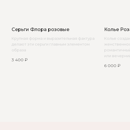
КАТАЛОГ
ПОКУПАТЕЛЯМ
Серьги Флора розовые
Колье Роз
Бодичейны
Доставка и оплата
Крупная форма и выразительная фактура
Колье создан
Возврат и гарантия
Браслеты
делают эти серьги главным элементом
женственнос
Договор оферты
Каффы
образа
романтичный
Политика конфиденциальнос
или вечерни
Колье
Магазины
3 400
₽
Кольца
6 000
₽
Ремни
УСЛУГИ
Серьги
Стилист на связи
Трансформеры
Изделия на заказ
Чокеры
© 2021-2025 Edalinjewelry. Все права защищены.