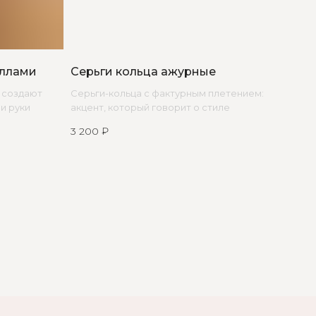
ШЕЙ
Не бриллианты,
аллами
Серьги кольца ажурные
ОСТИ
потому что по любви
 создают
Серьги-кольца с фактурным плетением:
и руки
акцент, который говорит о стиле
3 200
₽
+7 (965) 622-73-33
edalinjewelry@gmail.com